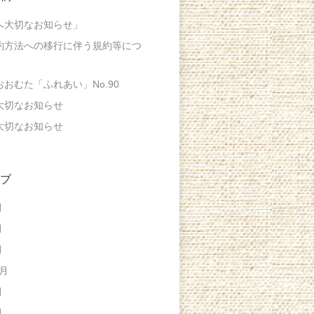
へ大切なお知らせ」
約方法への移行に伴う規約等につ
おむた「ふれあい」No.90
大切なお知らせ
大切なお知らせ
ブ
月
月
月
0月
月
月