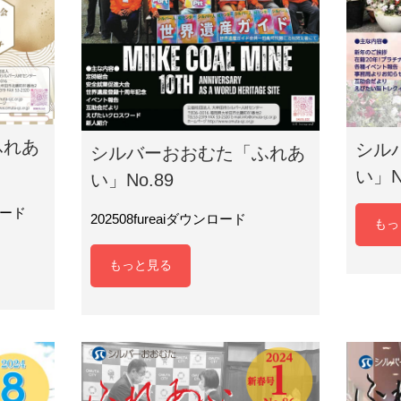
ふれあ
シル
シルバーおおむた「ふれあ
い」N
い」No.89
ード
202508fureaiダウンロード
もっ
もっと見る