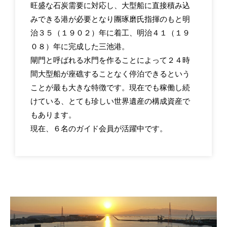
旺盛な石炭需要に対応し、大型船に直接積み込
みできる港が必要となり團琢磨氏指揮のもと明
治３５（１９０２）年に着工、明治４１（１９
０８）年に完成した三池港。
閘門と呼ばれる水門を作ることによって２４時
間大型船が座礁することなく停泊できるという
ことが最も大きな特徴です。現在でも稼働し続
けている、とても珍しい世界遺産の構成資産で
もあります。
現在、６名のガイド会員が活躍中です。