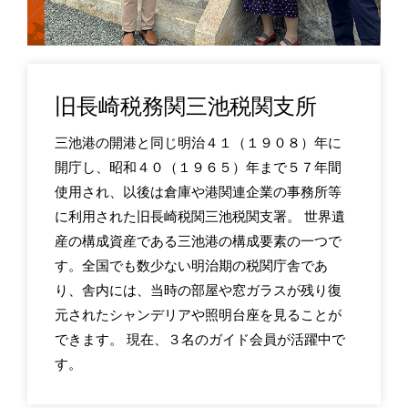
旧長崎税務関三池税関支所
三池港の開港と同じ明治４１（１９０８）年に
開庁し、昭和４０（１９６５）年まで５７年間
使用され、以後は倉庫や港関連企業の事務所等
に利用された旧長崎税関三池税関支署。 世界遺
産の構成資産である三池港の構成要素の一つで
す。全国でも数少ない明治期の税関庁舎であ
り、舎内には、当時の部屋や窓ガラスが残り復
元されたシャンデリアや照明台座を見ることが
できます。 現在、３名のガイド会員が活躍中で
す。