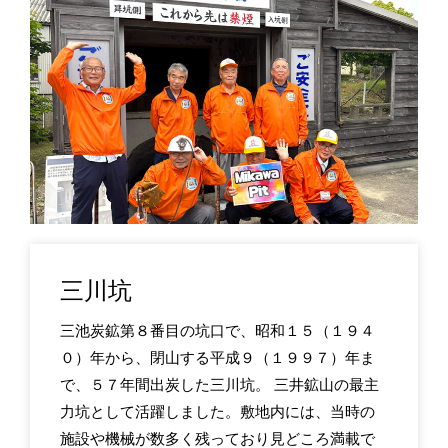
三川坑
三池炭鉱第８番目の坑口で、昭和１５（１９４
０）年から、閉山する平成９（１９９７）年ま
で、５７年間出炭した三川坑。 三井鉱山の最主
力坑として活躍しました。敷地内には、当時の
施設や機械が数多く残っており見どころ満載で